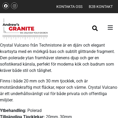
KONTAKTA OSS
B2B KONTAKT
Crystal Vulcano från Technistone är en djärv och elegant
kvartsyta med en mörkgrå bas och subtilt glittrande fragment.
Den polerade ytan framhäver stenens djup och ger en
sofistikerad känsla, perfekt för moderna kök och badrum som
kräver både stil och tålighet.
Finns i både 20 mm och 30 mm tjocklek, och är
motståndskraftig mot fläckar, repor och värme. Crystal Vulcano
är ett underhållsvänligt val för både privata och offentliga
miljöer.
Ytbehandling:
Polerad
Tillgängliga Tjocklekar:
20mm, 30mm