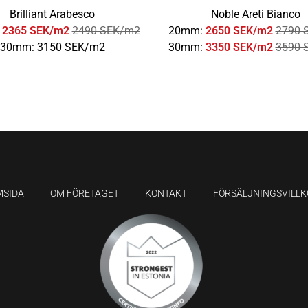
Brilliant Arabesco
Noble Areti Bianco
:
2365 SEK/m2
2490 SEK/m2
20mm:
2650 SEK/m2
2790 
30mm: 3150 SEK/m2
30mm:
3350 SEK/m2
3590 
MSIDA
OM FÖRETAGET
KONTAKT
FÖRSÄLJNINGSVILLK