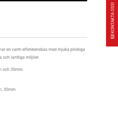
KONTAKTA OSS!
 har en varm elfenbensbas med mjuka prickiga
a och lantliga miljöer.
0mm och 30mm.
, 30mm