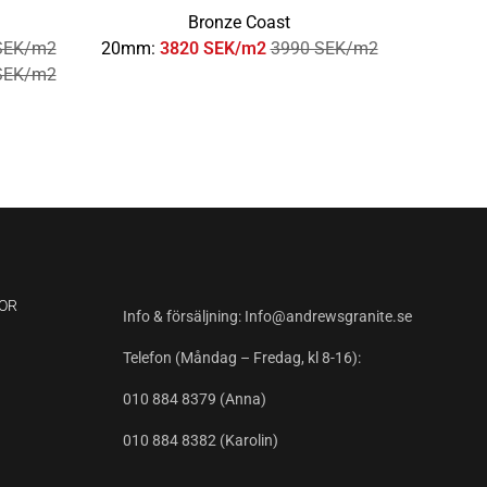
Bronze Coast
SEK/m2
20mm:
3820 SEK/m2
3990 SEK/m2
SEK/m2
OR
Info & försäljning:
Info@andrewsgranite.se
Telefon (Måndag – Fredag, kl 8-16):
010 884 8379
(Anna)
010 884 8382
(Karolin)