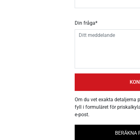
Din fråga*
Om du vet exakta detaljerna 
fyll i formuläret för priskalky
e-post.
BERÄKNA P