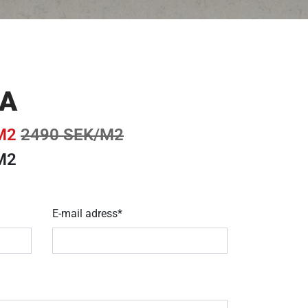
CA
M2
2490 SEK/M2
M2
E-mail adress*