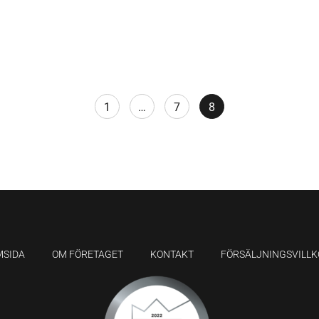
1
…
7
8
MSIDA
OM FÖRETAGET
KONTAKT
FÖRSÄLJNINGSVILLK