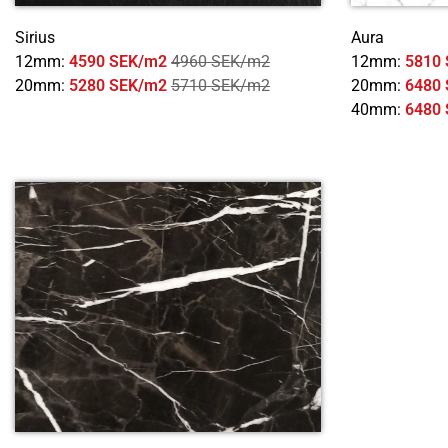
Sirius
Aura
12mm:
4590 SEK/m2
4960 SEK/m2
12mm:
5810
20mm:
5280 SEK/m2
5710 SEK/m2
20mm:
6480
40mm:
6480