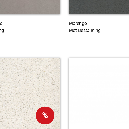
us
Marengo
ng
Mot Beställning
%