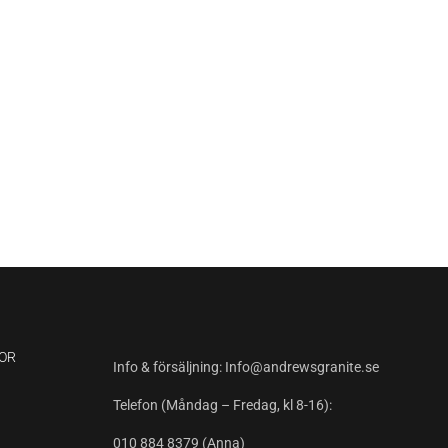
OR
Info & försäljning:
Info@andrewsgranite.se
Telefon (Måndag – Fredag, kl 8-16):
010 884 8379
(Anna)