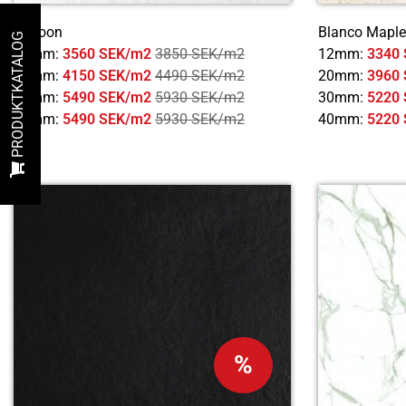
Lagoon
Blanco Maple
PRODUKTKATALOG
12mm:
3560 SEK/m2
3850 SEK/m2
12mm:
3340
20mm:
4150 SEK/m2
4490 SEK/m2
20mm:
3960
30mm:
5490 SEK/m2
5930 SEK/m2
30mm:
5220
40mm:
5490 SEK/m2
5930 SEK/m2
40mm:
5220
%