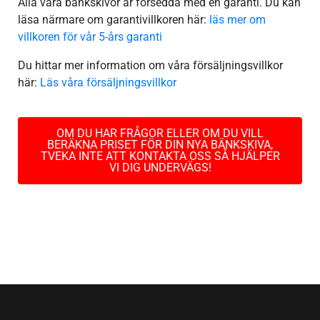
Alla våra bänkskivor är försedda med en garanti. Du kan
läsa närmare om garantivillkoren här:
läs mer om
villkoren för vår 5-års garanti
Du hittar mer information om våra försäljningsvillkor
här:
Läs våra försäljningsvillkor
OM DU HAR FRÅGOR ELLER OM DU VILL
BERÄKNA PRISET FÖR DIN NYA BÄNKSKIVA,
TVEKA INTE ATT KONTAKTA OSS SÅ HJÄLPER
VI DIG UNDERVÄGS!