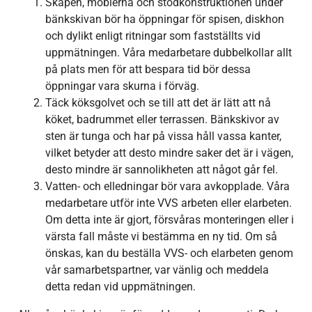
Skåpen, möblerna och stödkonstruktionen under
bänkskivan bör ha öppningar för spisen, diskhon
och dylikt enligt ritningar som fastställts vid
uppmätningen. Våra medarbetare dubbelkollar allt
på plats men för att bespara tid bör dessa
öppningar vara skurna i förväg.
Täck köksgolvet och se till att det är lätt att nå
köket, badrummet eller terrassen. Bänkskivor av
sten är tunga och har på vissa håll vassa kanter,
vilket betyder att desto mindre saker det är i vägen,
desto mindre är sannolikheten att något går fel.
Vatten- och elledningar bör vara avkopplade. Våra
medarbetare utför inte VVS arbeten eller elarbeten.
Om detta inte är gjort, försvåras monteringen eller i
värsta fall måste vi bestämma en ny tid. Om så
önskas, kan du beställa VVS- och elarbeten genom
vår samarbetspartner, var vänlig och meddela
detta redan vid uppmätningen.