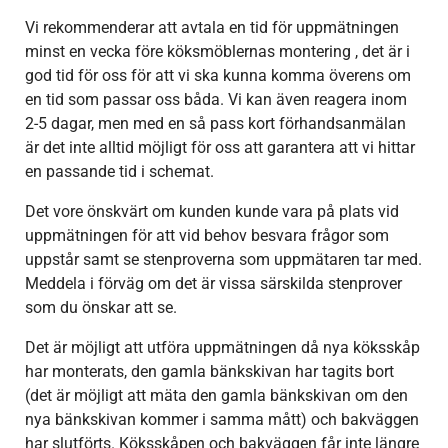
Vi rekommenderar att avtala en tid för uppmätningen
minst en vecka före köksmöblernas montering , det är i
god tid för oss för att vi ska kunna komma överens om
en tid som passar oss båda. Vi kan även reagera inom
2-5 dagar, men med en så pass kort förhandsanmälan
är det inte alltid möjligt för oss att garantera att vi hittar
en passande tid i schemat.
Det vore önskvärt om kunden kunde vara på plats vid
uppmätningen för att vid behov besvara frågor som
uppstår samt se stenproverna som uppmätaren tar med.
Meddela i förväg om det är vissa särskilda stenprover
som du önskar att se.
Det är möjligt att utföra uppmätningen då nya köksskåp
har monterats, den gamla bänkskivan har tagits bort
(det är möjligt att mäta den gamla bänkskivan om den
nya bänkskivan kommer i samma mått) och bakväggen
har slutförts. Köksskåpen och bakväggen får inte längre